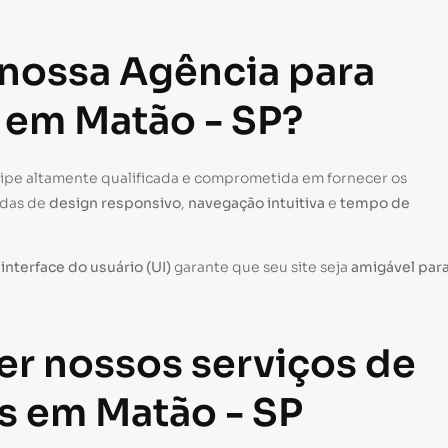
 nossa Agência para
e em Matão - SP?
uipe altamente qualificada e comprometida em fornecer os
adas de
design responsivo
,
navegação intuitiva
e
tempo de
a
interface do usuário (UI)
garante que seu site seja
amigável par
er nossos serviços de
es em Matão - SP