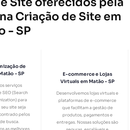
e Site oferecidos pela
 na Criação de Site em
o - SP
mização de
Matão - SP
E-commerce e Lojas
Virtuais em Matão - SP
s serviços
e SEO (Search
Desenvolvemos lojas virtuais e
ization) para
plataformas de e-commerce
 seu site seja
que facilitam a gestão de
contrado pelos
produtos, pagamentos e
de busca.
entregas. Nossas soluções são
s as melhores
seguras, escaláveis e