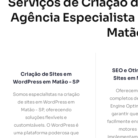
Serviços de Criação d
Agência Especialista
Matã
SEO e Oti
Criação de Sites em
Sites em 
WordPress em Matão - SP
Oferecemo
Somos especialistas na criação
completos d
de sites em WordPress em
Engine Optim
Matão - SP, oferecendo
garantir que
soluções flexíveis e
facilmente en
customizáveis. O WordPress é
motores 
uma plataforma poderosa que
Implementamo