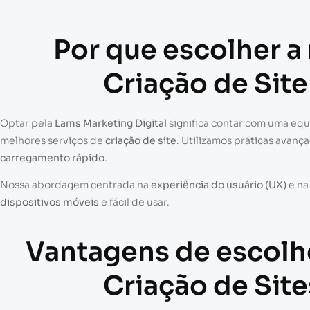
Por que escolher a
Criação de Sit
Optar pela
Lams Marketing Digital
significa contar com uma eq
melhores serviços de
criação de site
. Utilizamos práticas avanç
carregamento rápido
.
Nossa abordagem centrada na
experiência do usuário (UX)
e n
dispositivos móveis
e fácil de usar.
Vantagens de escolh
Criação de Sit