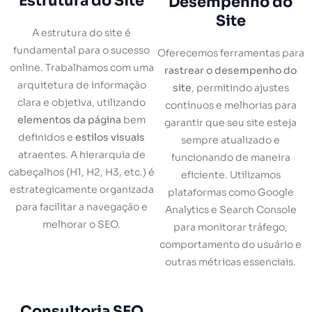
Estrutura do Site
Desempenho do
Site
A estrutura do site é
fundamental para o sucesso
Oferecemos ferramentas para
online. Trabalhamos com uma
rastrear o desempenho do
arquitetura de informação
site
, permitindo ajustes
clara e objetiva, utilizando
contínuos e melhorias para
elementos da página
bem
garantir que seu site esteja
definidos e
estilos visuais
sempre atualizado e
atraentes. A hierarquia de
funcionando de maneira
cabeçalhos (H1, H2, H3, etc.) é
eficiente. Utilizamos
estrategicamente organizada
plataformas como Google
para facilitar a navegação e
Analytics e Search Console
melhorar o SEO.
para monitorar tráfego,
comportamento do usuário e
outras métricas essenciais.
Consultoria SEO