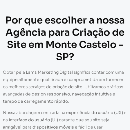
Por que escolher a nossa
Agência para Criação de
Site em Monte Castelo -
SP?
Optar pela
Lams Marketing Digital
significa contar com uma
equipe altamente qualificada e comprometida em fornecer
os melhores serviços de
criação de site
. Utilizamos práticas
avançadas de
design responsivo
,
navegação intuitiva
e
tempo de carregamento rápido
.
Nossa abordagem centrada na
experiência do usuário (UX)
e
na
interface do usuário (UI)
garante que seu site seja
amigável para dispositivos móveis
e fácil de usar.