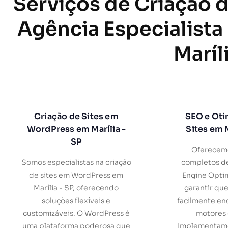
Serviços de Criação d
Agência Especialista
Maríl
Criação de Sites em
SEO e Oti
WordPress em Marília -
Sites em M
SP
Oferecemo
Somos especialistas na criação
completos d
de sites em WordPress em
Engine Optim
Marília - SP, oferecendo
garantir que
soluções flexíveis e
facilmente en
customizáveis. O WordPress é
motores 
uma plataforma poderosa que
Implementamo