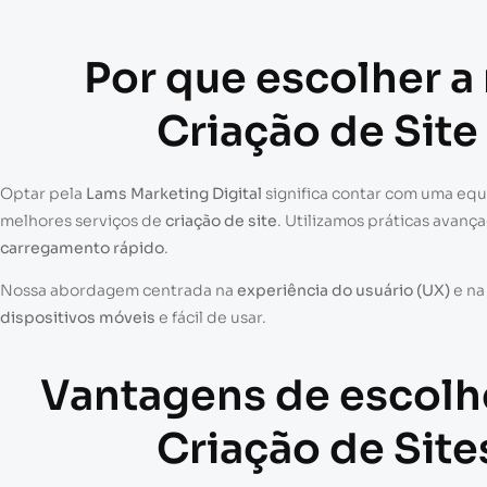
Por que escolher a
Criação de Site
Optar pela
Lams Marketing Digital
significa contar com uma eq
melhores serviços de
criação de site
. Utilizamos práticas avanç
carregamento rápido
.
Nossa abordagem centrada na
experiência do usuário (UX)
e n
dispositivos móveis
e fácil de usar.
Vantagens de escolh
Criação de Site