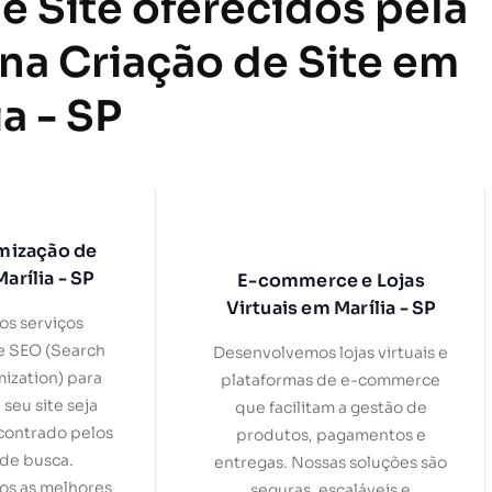
e Site oferecidos pela
 na Criação de Site em
ia - SP
mização de
arília - SP
E-commerce e Lojas
Virtuais em Marília - SP
s serviços
e SEO (Search
Desenvolvemos lojas virtuais e
ization) para
plataformas de e-commerce
 seu site seja
que facilitam a gestão de
contrado pelos
produtos, pagamentos e
de busca.
entregas. Nossas soluções são
s as melhores
seguras, escaláveis e