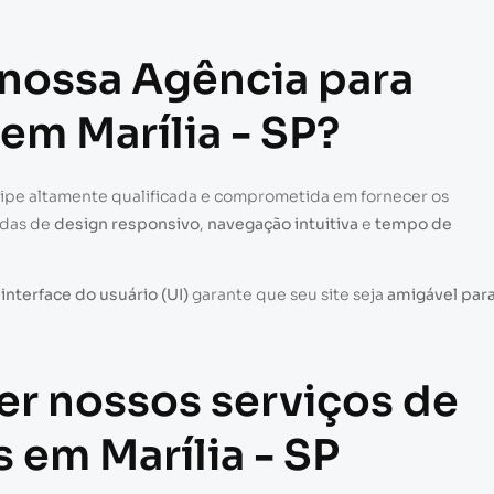
 nossa Agência para
 em Marília - SP?
uipe altamente qualificada e comprometida em fornecer os
adas de
design responsivo
,
navegação intuitiva
e
tempo de
a
interface do usuário (UI)
garante que seu site seja
amigável par
er nossos serviços de
s em Marília - SP