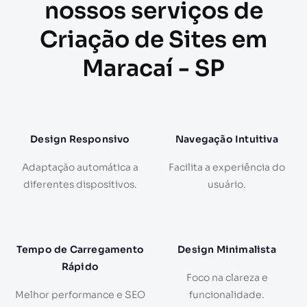
nossos serviços de
Criação de Sites em
Maracaí - SP
Design Responsivo
Navegação Intuitiva
Adaptação automática a
Facilita a experiência do
diferentes dispositivos.
usuário.
Tempo de Carregamento
Design Minimalista
Rápido
Foco na clareza e
Melhor performance e SEO
funcionalidade.