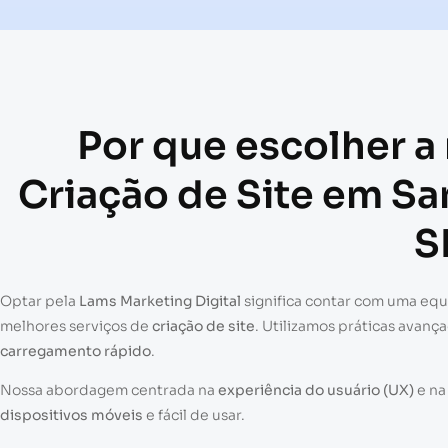
Por que escolher a
Criação de Site em Sa
S
Optar pela
Lams Marketing Digital
significa contar com uma eq
melhores serviços de
criação de site
. Utilizamos práticas avanç
carregamento rápido
.
Nossa abordagem centrada na
experiência do usuário (UX)
e n
dispositivos móveis
e fácil de usar.