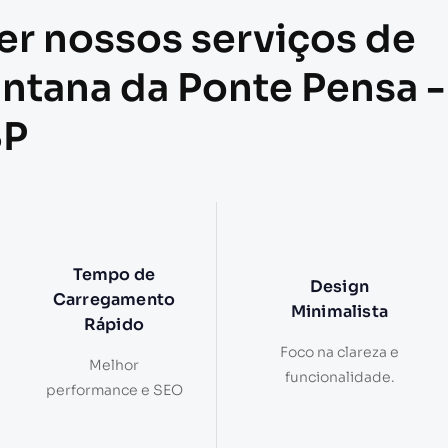
er nossos serviços de
antana da Ponte Pensa -
SP
Tempo de
Design
Carregamento
Minimalista
Rápido
Foco na clareza e
Melhor
funcionalidade.
performance e SEO