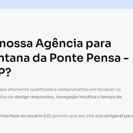
 nossa Agência para
ntana da Ponte Pensa -
P?
uipe altamente qualificada e comprometida em fornecer os
adas de
design responsivo
,
navegação intuitiva
e
tempo de
a
interface do usuário (UI)
garante que seu site seja
amigável par