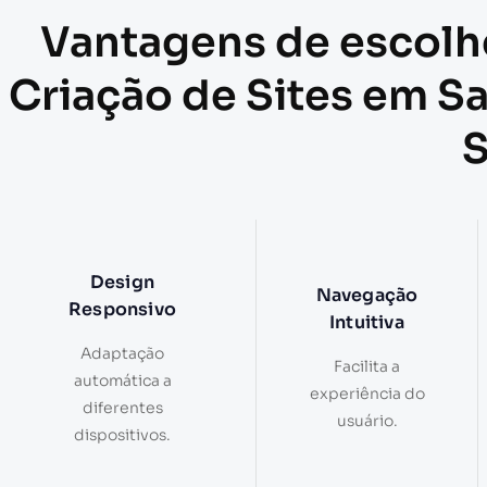
Vantagens de escolh
Criação de Sites em S
Design
Navegação
Responsivo
Intuitiva
Adaptação
Facilita a
automática a
experiência do
diferentes
usuário.
dispositivos.