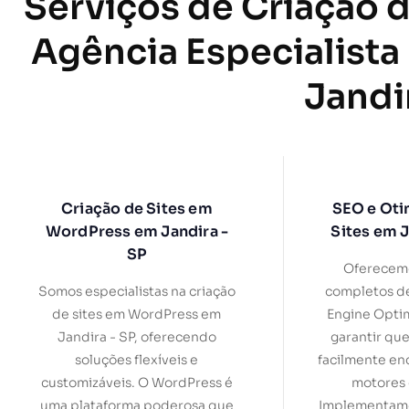
Serviços de Criação d
Agência Especialista
Jandi
Criação de Sites em
SEO e Oti
WordPress em Jandira -
Sites em J
SP
Oferecemo
Somos especialistas na criação
completos d
de sites em WordPress em
Engine Optim
Jandira - SP, oferecendo
garantir que
soluções flexíveis e
facilmente en
customizáveis. O WordPress é
motores 
uma plataforma poderosa que
Implementamo