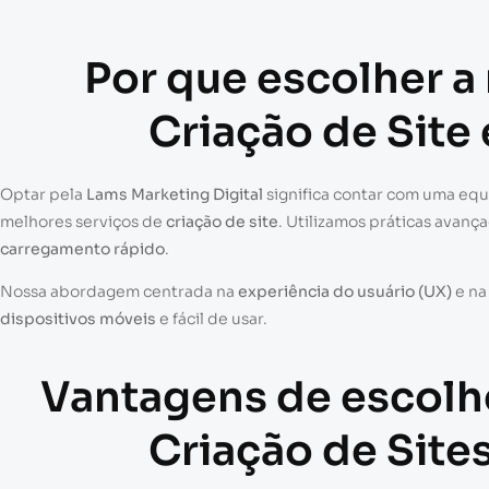
Por que escolher a
Criação de Site
Optar pela
Lams Marketing Digital
significa contar com uma eq
melhores serviços de
criação de site
. Utilizamos práticas avanç
carregamento rápido
.
Nossa abordagem centrada na
experiência do usuário (UX)
e n
dispositivos móveis
e fácil de usar.
Vantagens de escolh
Criação de Site