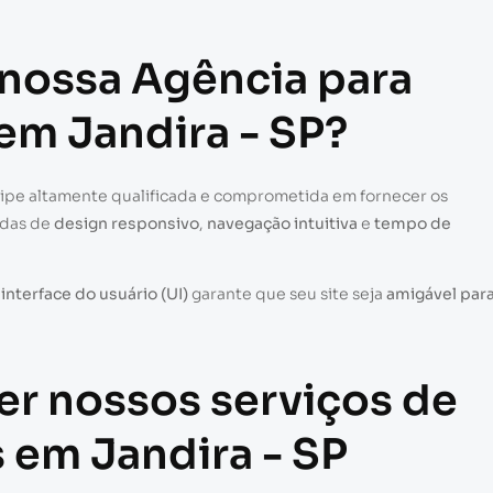
 nossa Agência para
 em Jandira - SP?
uipe altamente qualificada e comprometida em fornecer os
adas de
design responsivo
,
navegação intuitiva
e
tempo de
a
interface do usuário (UI)
garante que seu site seja
amigável par
er nossos serviços de
s em Jandira - SP