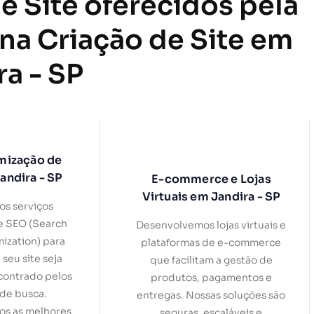
e Site oferecidos pela
 na Criação de Site em
ra - SP
mização de
andira - SP
E-commerce e Lojas
Virtuais em Jandira - SP
s serviços
e SEO (Search
Desenvolvemos lojas virtuais e
ization) para
plataformas de e-commerce
 seu site seja
que facilitam a gestão de
contrado pelos
produtos, pagamentos e
de busca.
entregas. Nossas soluções são
s as melhores
seguras, escaláveis e