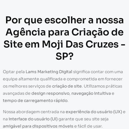
Por que escolher a nossa
Agência para Criação de
Site em Moji Das Cruzes -
SP?
Optar pela
Lams Marketing Digital
significa contar com uma
equipe altamente qualificada e comprometida em fornecer
os melhores serviços de
criação de site
. Utilizamos práticas
avançadas de
design responsivo
,
navegação intuitiva
e
tempo de carregamento rápido
.
Nossa abordagem centrada na
experiência do usuário (UX)
e
na
interface do usuário (UI)
garante que seu site seja
amigável para dispositivos móveis
e fácil de usar.