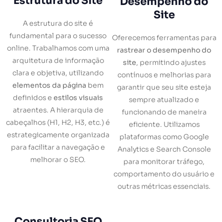
Estrutura do Site
Desempenho do
Site
A estrutura do site é
fundamental para o sucesso
Oferecemos ferramentas para
online. Trabalhamos com uma
rastrear o desempenho do
arquitetura de informação
site
, permitindo ajustes
clara e objetiva, utilizando
contínuos e melhorias para
elementos da página
bem
garantir que seu site esteja
definidos e
estilos visuais
sempre atualizado e
atraentes. A hierarquia de
funcionando de maneira
cabeçalhos (H1, H2, H3, etc.) é
eficiente. Utilizamos
estrategicamente organizada
plataformas como Google
para facilitar a navegação e
Analytics e Search Console
melhorar o SEO.
para monitorar tráfego,
comportamento do usuário e
outras métricas essenciais.
Consultoria SEO