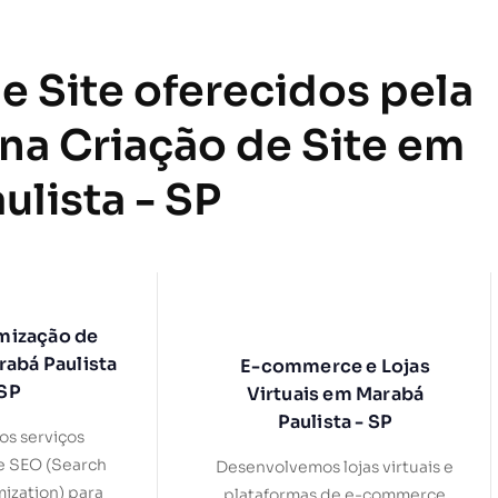
e Site oferecidos pela
 na Criação de Site em
ulista - SP
mização de
rabá Paulista
E-commerce e Lojas
 SP
Virtuais em Marabá
Paulista - SP
s serviços
e SEO (Search
Desenvolvemos lojas virtuais e
ization) para
plataformas de e-commerce