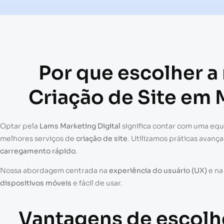
Por que escolher a
Criação de Site em 
Optar pela
Lams Marketing Digital
significa contar com uma eq
melhores serviços de
criação de site
. Utilizamos práticas avanç
carregamento rápido
.
Nossa abordagem centrada na
experiência do usuário (UX)
e n
dispositivos móveis
e fácil de usar.
Vantagens de escolh