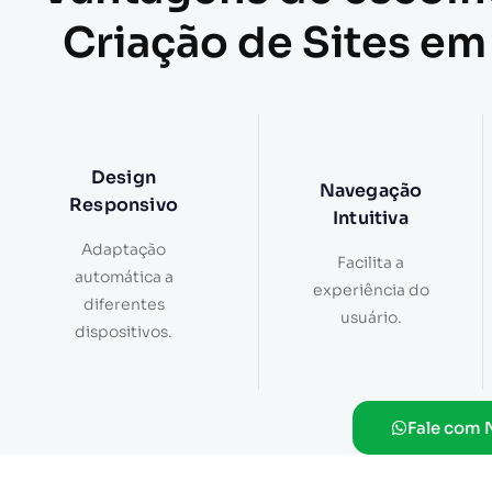
Criação de Sites em
Design
Navegação
Responsivo
Intuitiva
Adaptação
Facilita a
automática a
experiência do
diferentes
usuário.
dispositivos.
Fale com 