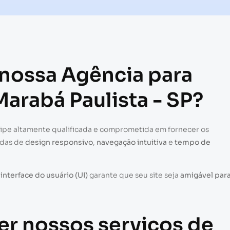
 nossa Agência para
Marabá Paulista - SP?
uipe altamente qualificada e comprometida em fornecer os
adas de
design responsivo
,
navegação intuitiva
e
tempo de
a
interface do usuário (UI)
garante que seu site seja
amigável par
er nossos serviços de