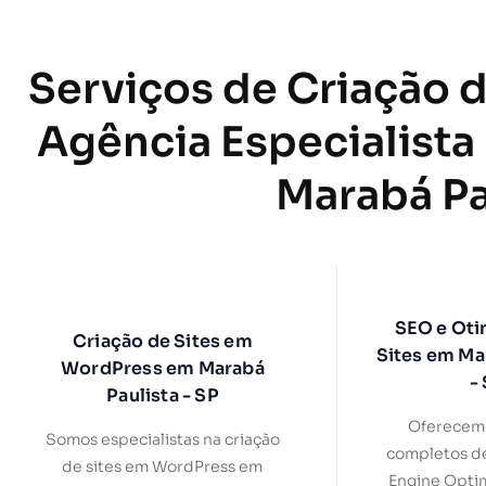
Serviços de Criação d
Agência Especialista
Marabá Pa
SEO e Oti
Criação de Sites em
Sites em Ma
WordPress em Marabá
-
Paulista - SP
Oferecemo
Somos especialistas na criação
completos d
de sites em WordPress em
Engine Optim