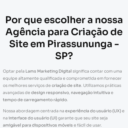
Por que escolher a nossa
Agência para Criação de
Site em Pirassununga -
SP?
Optar pela
Lams Marketing Digital
significa contar com uma
equipe altamente qualificada e comprometida em fornecer
os melhores serviços de
criação de site
. Utilizamos práticas
avançadas de
design responsivo
,
navegação intuitiva
e
tempo de carregamento rápido
.
Nossa abordagem centrada na
experiência do usuário (UX)
e
na
interface do usuário (UI)
garante que seu site seja
amigável para dispositivos móveis
e fácil de usar.