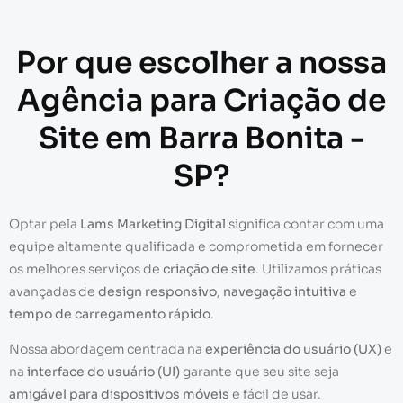
Por que escolher a nossa
Agência para Criação de
Site em Barra Bonita -
SP?
Optar pela
Lams Marketing Digital
significa contar com uma
equipe altamente qualificada e comprometida em fornecer
os melhores serviços de
criação de site
. Utilizamos práticas
avançadas de
design responsivo
,
navegação intuitiva
e
tempo de carregamento rápido
.
Nossa abordagem centrada na
experiência do usuário (UX)
e
na
interface do usuário (UI)
garante que seu site seja
amigável para dispositivos móveis
e fácil de usar.