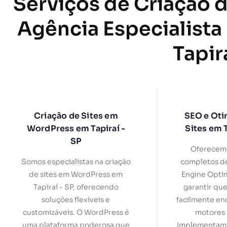
Serviços de Criação d
Agência Especialista
Tapir
Criação de Sites em
SEO e Oti
WordPress em Tapiraí -
Sites em T
SP
Oferecemo
Somos especialistas na criação
completos d
de sites em WordPress em
Engine Optim
Tapiraí - SP, oferecendo
garantir que
soluções flexíveis e
facilmente en
customizáveis. O WordPress é
motores 
uma plataforma poderosa que
Implementamo