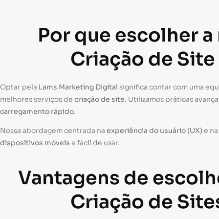
Por que escolher a
Criação de Site
Optar pela
Lams Marketing Digital
significa contar com uma eq
melhores serviços de
criação de site
. Utilizamos práticas avanç
carregamento rápido
.
Nossa abordagem centrada na
experiência do usuário (UX)
e n
dispositivos móveis
e fácil de usar.
Vantagens de escolh
Criação de Site