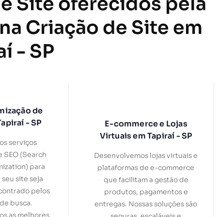
e Site oferecidos pela
 na Criação de Site em
aí - SP
mização de
apiraí - SP
E-commerce e Lojas
Virtuais em Tapiraí - SP
s serviços
e SEO (Search
Desenvolvemos lojas virtuais e
ization) para
plataformas de e-commerce
 seu site seja
que facilitam a gestão de
contrado pelos
produtos, pagamentos e
de busca.
entregas. Nossas soluções são
s as melhores
seguras, escaláveis e