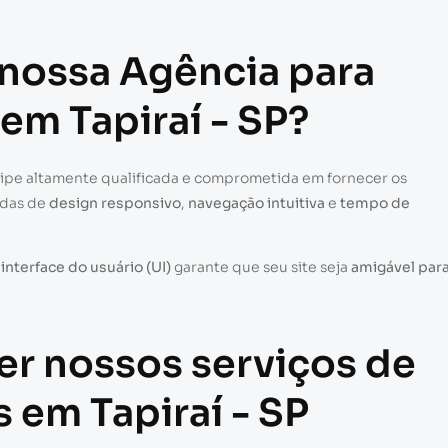
 nossa Agência para
 em Tapiraí - SP?
uipe altamente qualificada e comprometida em fornecer os
adas de
design responsivo
,
navegação intuitiva
e
tempo de
a
interface do usuário (UI)
garante que seu site seja
amigável par
er nossos serviços de
s em Tapiraí - SP