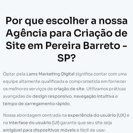
Por que escolher a nossa
Agência para Criação de
Site em Pereira Barreto -
SP?
Optar pela
Lams Marketing Digital
significa contar com uma
equipe altamente qualificada e comprometida em fornecer
os melhores serviços de
criação de site
. Utilizamos práticas
avançadas de
design responsivo
,
navegação intuitiva
e
tempo de carregamento rápido
.
Nossa abordagem centrada na
experiência do usuário (UX)
e
na
interface do usuário (UI)
garante que seu site seja
amigável para dispositivos móveis
e fácil de usar.