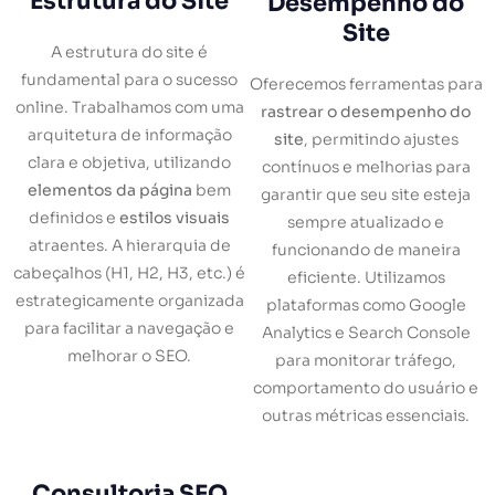
Estrutura do Site
Desempenho do
Site
A estrutura do site é
fundamental para o sucesso
Oferecemos ferramentas para
online. Trabalhamos com uma
rastrear o desempenho do
arquitetura de informação
site
, permitindo ajustes
clara e objetiva, utilizando
contínuos e melhorias para
elementos da página
bem
garantir que seu site esteja
definidos e
estilos visuais
sempre atualizado e
atraentes. A hierarquia de
funcionando de maneira
cabeçalhos (H1, H2, H3, etc.) é
eficiente. Utilizamos
estrategicamente organizada
plataformas como Google
para facilitar a navegação e
Analytics e Search Console
melhorar o SEO.
para monitorar tráfego,
comportamento do usuário e
outras métricas essenciais.
Consultoria SEO