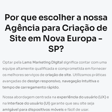
Por que escolher a nossa
Agência para Criação de
Site em Nova Europa -
SP?
Optar pela
Lams Marketing Digital
significa contar com uma
equipe altamente qualificada e comprometida em fornecer
os melhores serviços de
criação de site
. Utilizamos práticas
avançadas de
design responsivo
,
navegação intuitiva
e
tempo de carregamento rápido
.
Nossa abordagem centrada na
experiência do usuário (UX)
e
na
interface do usuário (UI)
garante que seu site seja
amigável para dispositivos móveis
e fácil de usar.