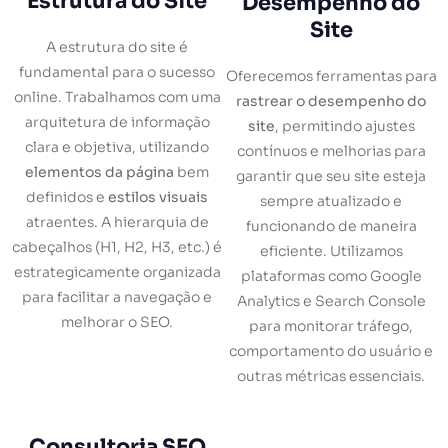
Estrutura do Site
Desempenho do
Site
A estrutura do site é
fundamental para o sucesso
Oferecemos ferramentas para
online. Trabalhamos com uma
rastrear o desempenho do
arquitetura de informação
site
, permitindo ajustes
clara e objetiva, utilizando
contínuos e melhorias para
elementos da página
bem
garantir que seu site esteja
definidos e
estilos visuais
sempre atualizado e
atraentes. A hierarquia de
funcionando de maneira
cabeçalhos (H1, H2, H3, etc.) é
eficiente. Utilizamos
estrategicamente organizada
plataformas como Google
para facilitar a navegação e
Analytics e Search Console
melhorar o SEO.
para monitorar tráfego,
comportamento do usuário e
outras métricas essenciais.
Consultoria SEO