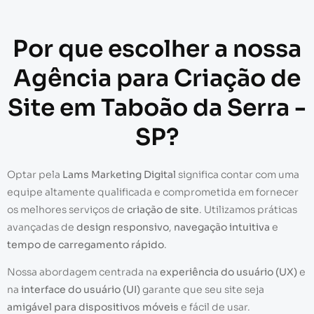
Por que escolher a nossa
Agência para Criação de
Site em Taboão da Serra -
SP?
Optar pela
Lams Marketing Digital
significa contar com uma
equipe altamente qualificada e comprometida em fornecer
os melhores serviços de
criação de site
. Utilizamos práticas
avançadas de
design responsivo
,
navegação intuitiva
e
tempo de carregamento rápido
.
Nossa abordagem centrada na
experiência do usuário (UX)
e
na
interface do usuário (UI)
garante que seu site seja
amigável para dispositivos móveis
e fácil de usar.