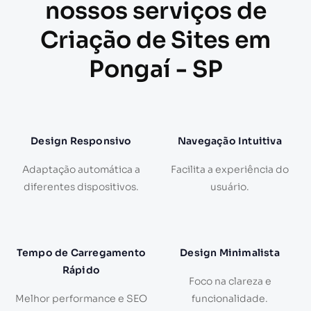
nossos serviços de
Criação de Sites em
Pongaí - SP
Design Responsivo
Navegação Intuitiva
Adaptação automática a
Facilita a experiência do
diferentes dispositivos.
usuário.
Tempo de Carregamento
Design Minimalista
Rápido
Foco na clareza e
Melhor performance e SEO
funcionalidade.