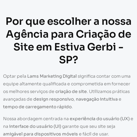
Por que escolher a nossa
Agência para Criação de
Site em Estiva Gerbi -
SP?
Optar pela
Lams Marketing Digital
significa contar com uma
equipe altamente qualificada e comprometida em fornecer
os melhores serviços de
criação de site
. Utilizamos práticas
avançadas de
design responsivo
,
navegação intuitiva
e
tempo de carregamento rápido
.
Nossa abordagem centrada na
experiência do usuário (UX)
e
na
interface do usuário (UI)
garante que seu site seja
amigável para dispositivos móveis
e fácil de usar.