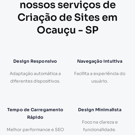
nossos serviços de
Criação de Sites em
Ocauçu - SP
Design Responsivo
Navegação Intuitiva
Adaptação automática a
Facilita a experiência do
diferentes dispositivos.
usuário.
Tempo de Carregamento
Design Minimalista
Rápido
Foco na clareza e
Melhor performance e SEO
funcionalidade.