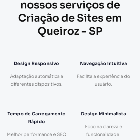
nossos serviços de
Criação de Sites em
Queiroz - SP
Design Responsivo
Navegação Intuitiva
Adaptação automática a
Facilita a experiência do
diferentes dispositivos.
usuário.
Tempo de Carregamento
Design Minimalista
Rápido
Foco na clareza e
Melhor performance e SEO
funcionalidade.