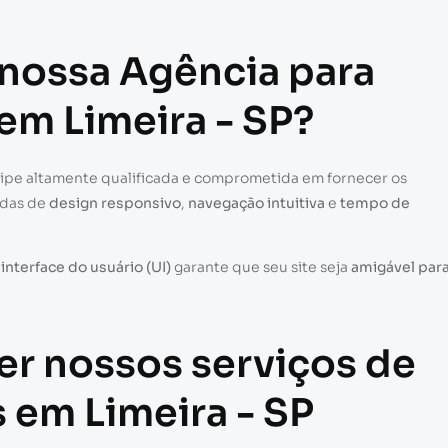
 nossa Agência para
 em Limeira - SP?
uipe altamente qualificada e comprometida em fornecer os
adas de
design responsivo
,
navegação intuitiva
e
tempo de
a
interface do usuário (UI)
garante que seu site seja
amigável par
er nossos serviços de
s em Limeira - SP