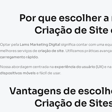
Por que escolher a
Criação de Site
Optar pela
Lams Marketing Digital
significa contar com uma eq
melhores serviços de
criação de site
. Utilizamos práticas avanç
carregamento rápido
.
Nossa abordagem centrada na
experiência do usuário (UX)
e n
dispositivos móveis
e fácil de usar.
Vantagens de escolh
Criação de Site