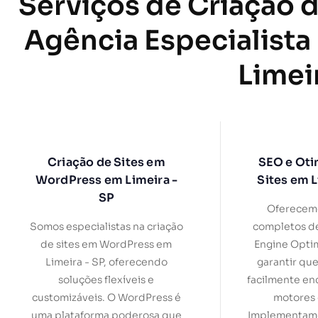
Serviços de Criação d
Agência Especialista
Limei
Criação de Sites em
SEO e Oti
WordPress em Limeira -
Sites em L
SP
Oferecemo
Somos especialistas na criação
completos d
de sites em WordPress em
Engine Optim
Limeira - SP, oferecendo
garantir que
soluções flexíveis e
facilmente en
customizáveis. O WordPress é
motores 
uma plataforma poderosa que
Implementamo