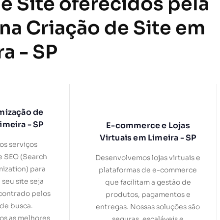
e Site oferecidos pela
 na Criação de Site em
ra - SP
mização de
imeira - SP
E-commerce e Lojas
Virtuais em Limeira - SP
s serviços
e SEO (Search
Desenvolvemos lojas virtuais e
ization) para
plataformas de e-commerce
 seu site seja
que facilitam a gestão de
contrado pelos
produtos, pagamentos e
de busca.
entregas. Nossas soluções são
s as melhores
seguras, escaláveis e