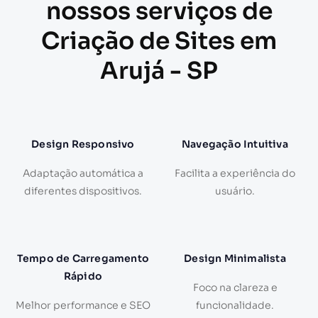
nossos serviços de
Criação de Sites em
Arujá - SP
Design Responsivo
Navegação Intuitiva
Adaptação automática a
Facilita a experiência do
diferentes dispositivos.
usuário.
Tempo de Carregamento
Design Minimalista
Rápido
Foco na clareza e
Melhor performance e SEO
funcionalidade.