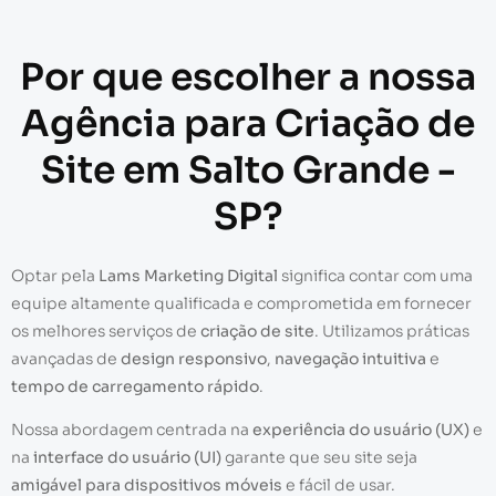
Por que escolher a nossa
Agência para Criação de
Site em Salto Grande -
SP?
Optar pela
Lams Marketing Digital
significa contar com uma
equipe altamente qualificada e comprometida em fornecer
os melhores serviços de
criação de site
. Utilizamos práticas
avançadas de
design responsivo
,
navegação intuitiva
e
tempo de carregamento rápido
.
Nossa abordagem centrada na
experiência do usuário (UX)
e
na
interface do usuário (UI)
garante que seu site seja
amigável para dispositivos móveis
e fácil de usar.