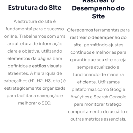
Rastrear o
Estrutura do Site
Desempenho do
Site
A estrutura do site é
fundamental para o sucesso
Oferecemos ferramentas para
online. Trabalhamos com uma
rastrear o desempenho do
arquitetura de informação
site
, permitindo ajustes
clara e objetiva, utilizando
contínuos e melhorias para
elementos da página
bem
garantir que seu site esteja
definidos e
estilos visuais
sempre atualizado e
atraentes. A hierarquia de
funcionando de maneira
cabeçalhos (H1, H2, H3, etc.) é
eficiente. Utilizamos
estrategicamente organizada
plataformas como Google
para facilitar a navegação e
Analytics e Search Console
melhorar o SEO.
para monitorar tráfego,
comportamento do usuário e
outras métricas essenciais.