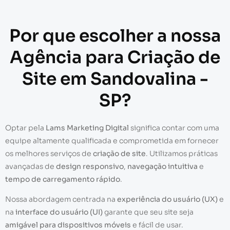
Por que escolher a nossa
Agência para Criação de
Site em Sandovalina -
SP?
Optar pela
Lams Marketing Digital
significa contar com uma
equipe altamente qualificada e comprometida em fornecer
os melhores serviços de
criação de site
. Utilizamos práticas
avançadas de
design responsivo
,
navegação intuitiva
e
tempo de carregamento rápido
.
Nossa abordagem centrada na
experiência do usuário (UX)
e
na
interface do usuário (UI)
garante que seu site seja
amigável para dispositivos móveis
e fácil de usar.