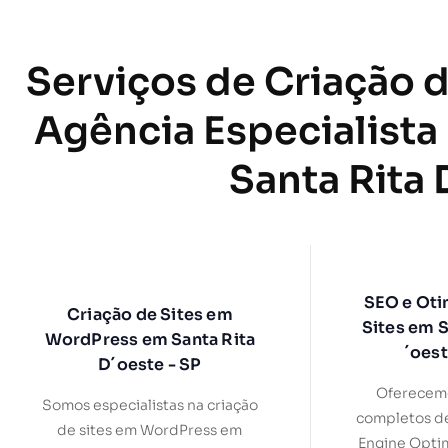
Serviços de Criação d
Agência Especialista
Santa Rita 
SEO e Oti
Criação de Sites em
Sites em S
WordPress em Santa Rita
´oest
D´oeste - SP
Oferecemo
Somos especialistas na criação
completos d
de sites em WordPress em
Engine Optim