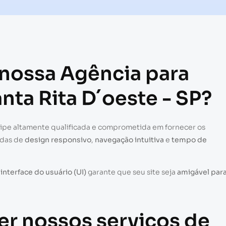
 nossa Agência para
nta Rita D´oeste - SP?
uipe altamente qualificada e comprometida em fornecer os
adas de
design responsivo
,
navegação intuitiva
e
tempo de
a
interface do usuário (UI)
garante que seu site seja
amigável par
er nossos serviços de