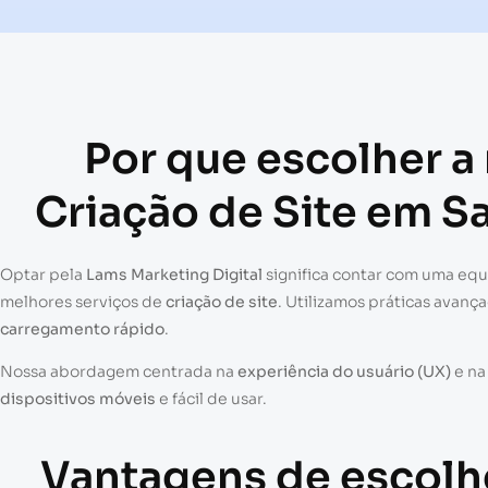
Por que escolher a
Criação de Site em Sa
Optar pela
Lams Marketing Digital
significa contar com uma eq
melhores serviços de
criação de site
. Utilizamos práticas avanç
carregamento rápido
.
Nossa abordagem centrada na
experiência do usuário (UX)
e n
dispositivos móveis
e fácil de usar.
Vantagens de escolh