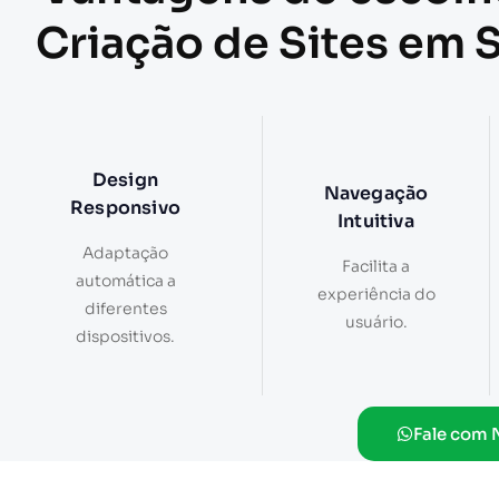
Criação de Sites em S
Design
Navegação
Responsivo
Intuitiva
Adaptação
Facilita a
automática a
experiência do
diferentes
usuário.
dispositivos.
Fale com 