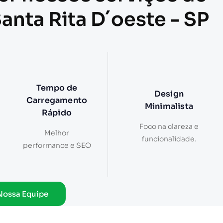
anta Rita D´oeste - SP
Tempo de
Design
Carregamento
Minimalista
Rápido
Foco na clareza e
Melhor
funcionalidade.
performance e SEO
Nossa Equipe