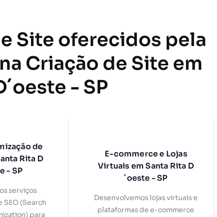
e Site oferecidos pela
 na Criação de Site em
D´oeste - SP
mização de
E-commerce e Lojas
anta Rita D
Virtuais em Santa Rita D
e - SP
´oeste - SP
s serviços
Desenvolvemos lojas virtuais e
e SEO (Search
plataformas de e-commerce
ization) para