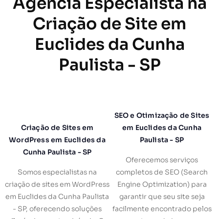
Agência Especialista na
Criação de Site em
Euclides da Cunha
Paulista - SP
SEO e Otimização de Sites
Criação de Sites em
em Euclides da Cunha
WordPress em Euclides da
Paulista - SP
Cunha Paulista - SP
Oferecemos serviços
Somos especialistas na
completos de SEO (Search
criação de sites em WordPress
Engine Optimization) para
em Euclides da Cunha Paulista
garantir que seu site seja
- SP, oferecendo soluções
facilmente encontrado pelos