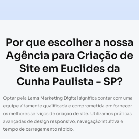
Por que escolher a nossa
Agência para Criação de
Site em Euclides da
Cunha Paulista - SP?
Optar pela
Lams Marketing Digital
significa contar com uma
equipe altamente qualificada e comprometida em fornecer
os melhores serviços de
criação de site
. Utilizamos práticas
avançadas de
design responsivo
,
navegação intuitiva
e
tempo de carregamento rápido
.