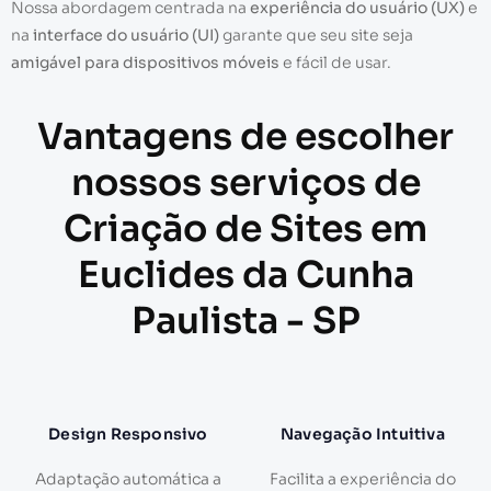
Nossa abordagem centrada na
experiência do usuário (UX)
e
na
interface do usuário (UI)
garante que seu site seja
amigável para dispositivos móveis
e fácil de usar.
Vantagens de escolher
nossos serviços de
Criação de Sites em
Euclides da Cunha
Paulista - SP
Design Responsivo
Navegação Intuitiva
Adaptação automática a
Facilita a experiência do