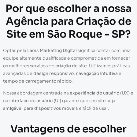
Por que escolher a nossa
Agência para Criação de
Site em São Roque - SP?
Optar pela
Lams Marketing Digital
significa contar com uma
equipe altamente qualificada e comprometida em fornecer
os melhores serviços de
criação de site
. Utilizamos práticas
avançadas de
design responsivo
,
navegação intuitiva
e
tempo de carregamento rápido
.
Nossa abordagem centrada na
experiência do usuário (UX)
e
na
interface do usuário (UI)
garante que seu site seja
amigável para dispositivos móveis
e fácil de usar.
Vantagens de escolher