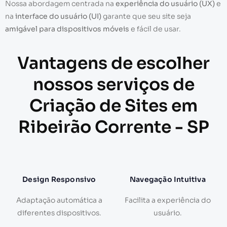
Nossa abordagem centrada na
experiência do usuário (UX)
e
na
interface do usuário (UI)
garante que seu site seja
amigável para dispositivos móveis
e fácil de usar.
Vantagens de escolher
nossos serviços de
Criação de Sites em
Ribeirão Corrente - SP
Design Responsivo
Navegação Intuitiva
Adaptação automática a
Facilita a experiência do
diferentes dispositivos.
usuário.