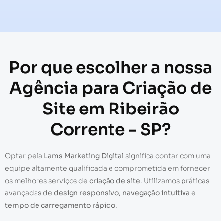
Por que escolher a nossa
Agência para Criação de
Site em Ribeirão
Corrente - SP?
Optar pela
Lams Marketing Digital
significa contar com uma
equipe altamente qualificada e comprometida em fornecer
os melhores serviços de
criação de site
. Utilizamos práticas
avançadas de
design responsivo
,
navegação intuitiva
e
tempo de carregamento rápido
.