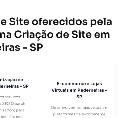
e Site oferecidos pela
 na Criação de Site em
iras - SP
mização de
E-commerce e Lojas
erneiras - SP
Virtuais em Pederneiras -
SP
s serviços
e SEO (Search
Desenvolvemos lojas virtuais e
ization) para
plataformas de e-commerce
 seu site seja