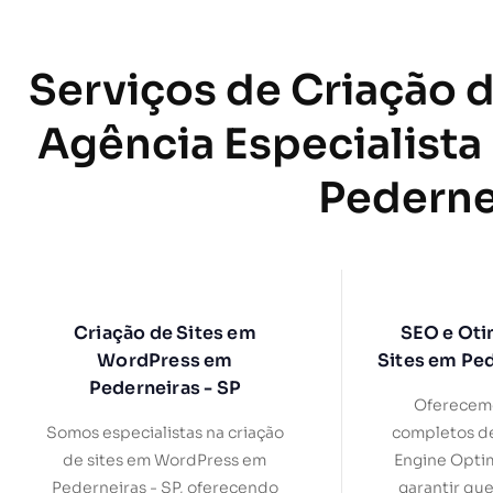
Serviços de Criação d
Agência Especialista
Pederne
Criação de Sites em
SEO e Oti
WordPress em
Sites em Ped
Pederneiras - SP
Oferecemo
Somos especialistas na criação
completos d
de sites em WordPress em
Engine Optim
Pederneiras - SP, oferecendo
garantir que