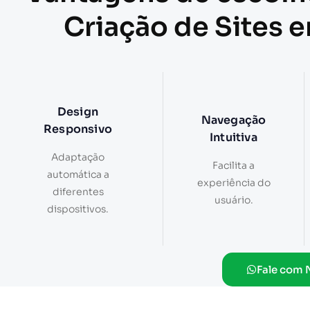
Criação de Sites 
Design
Navegação
Responsivo
Intuitiva
Adaptação
Facilita a
automática a
experiência do
diferentes
usuário.
dispositivos.
Fale com 