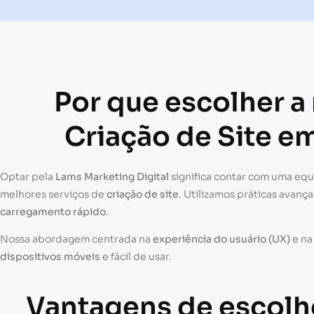
Por que escolher a
Criação de Site e
Optar pela
Lams Marketing Digital
significa contar com uma eq
melhores serviços de
criação de site
. Utilizamos práticas avanç
carregamento rápido
.
Nossa abordagem centrada na
experiência do usuário (UX)
e n
dispositivos móveis
e fácil de usar.
Vantagens de escolh