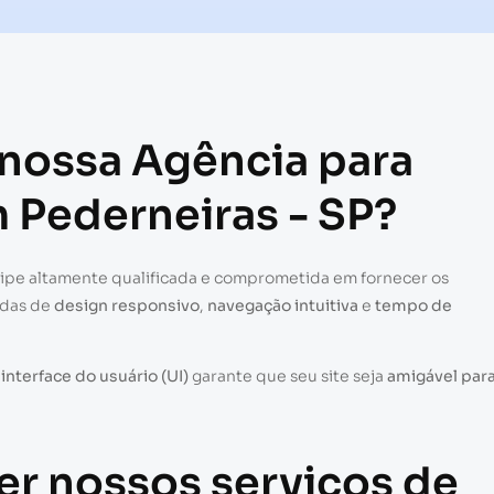
 nossa Agência para
m Pederneiras - SP?
uipe altamente qualificada e comprometida em fornecer os
adas de
design responsivo
,
navegação intuitiva
e
tempo de
a
interface do usuário (UI)
garante que seu site seja
amigável par
er nossos serviços de