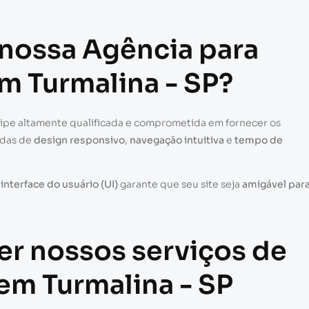
 nossa Agência para
em Turmalina - SP?
uipe altamente qualificada e comprometida em fornecer os
adas de
design responsivo
,
navegação intuitiva
e
tempo de
a
interface do usuário (UI)
garante que seu site seja
amigável par
er nossos serviços de
 em Turmalina - SP