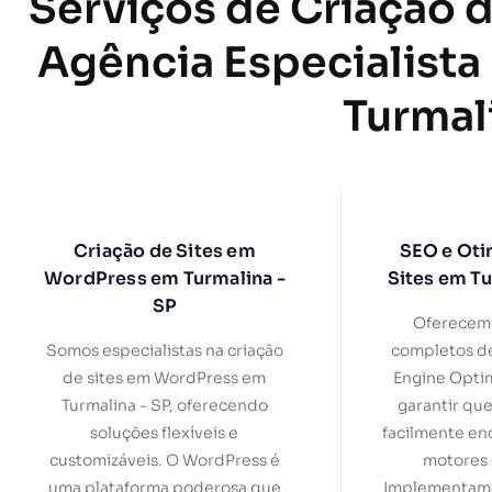
Serviços de Criação d
Agência Especialista
Turmal
Criação de Sites em
SEO e Oti
WordPress em Turmalina -
Sites em Tu
SP
Oferecemo
Somos especialistas na criação
completos d
de sites em WordPress em
Engine Optim
Turmalina - SP, oferecendo
garantir que
soluções flexíveis e
facilmente en
customizáveis. O WordPress é
motores 
uma plataforma poderosa que
Implementamo