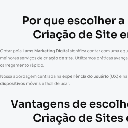
Por que escolher a
Criação de Site 
Optar pela
Lams Marketing Digital
significa contar com uma eq
melhores serviços de
criação de site
. Utilizamos práticas avanç
carregamento rápido
.
Nossa abordagem centrada na
experiência do usuário (UX)
e n
dispositivos móveis
e fácil de usar.
Vantagens de escolh
Criação de Sites