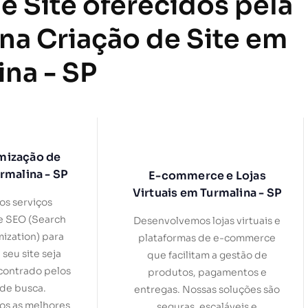
e Site oferecidos pela
 na Criação de Site em
ina - SP
mização de
rmalina - SP
E-commerce e Lojas
Virtuais em Turmalina - SP
s serviços
e SEO (Search
Desenvolvemos lojas virtuais e
ization) para
plataformas de e-commerce
 seu site seja
que facilitam a gestão de
contrado pelos
produtos, pagamentos e
de busca.
entregas. Nossas soluções são
s as melhores
seguras, escaláveis e