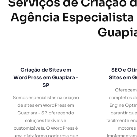
Serviços de Criação d
Agência Especialista
Guapia
Criação de Sites em
SEO e Oti
WordPress em Guapiara -
Sites em G
SP
Oferecemo
Somos especialistas na criação
completos d
de sites em WordPress em
Engine Optim
Guapiara - SP, oferecendo
garantir que
soluções flexíveis e
facilmente en
customizáveis. O WordPress é
motores 
uma plataforma poderosa que
Implementamo