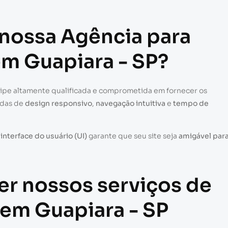
 nossa Agência para
em Guapiara - SP?
uipe altamente qualificada e comprometida em fornecer os
adas de
design responsivo
,
navegação intuitiva
e
tempo de
a
interface do usuário (UI)
garante que seu site seja
amigável par
er nossos serviços de
 em Guapiara - SP