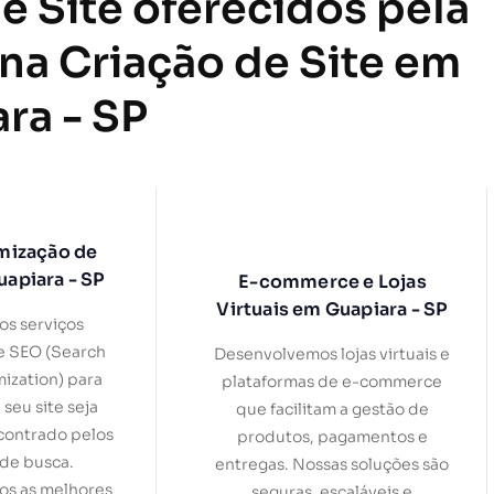
e Site oferecidos pela
 na Criação de Site em
ra - SP
mização de
uapiara - SP
E-commerce e Lojas
Virtuais em Guapiara - SP
s serviços
e SEO (Search
Desenvolvemos lojas virtuais e
ization) para
plataformas de e-commerce
 seu site seja
que facilitam a gestão de
contrado pelos
produtos, pagamentos e
de busca.
entregas. Nossas soluções são
s as melhores
seguras, escaláveis e