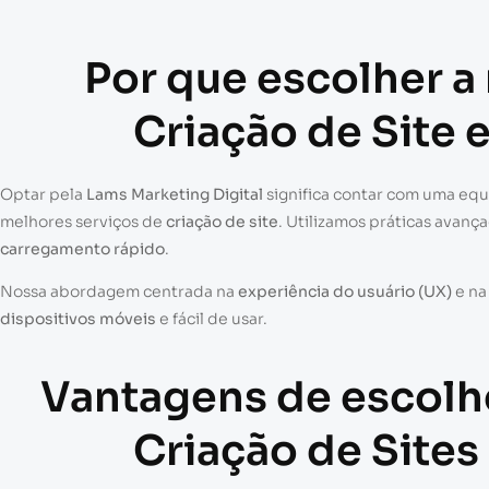
Por que escolher a
Criação de Site 
Optar pela
Lams Marketing Digital
significa contar com uma eq
melhores serviços de
criação de site
. Utilizamos práticas avanç
carregamento rápido
.
Nossa abordagem centrada na
experiência do usuário (UX)
e n
dispositivos móveis
e fácil de usar.
Vantagens de escolh
Criação de Sites