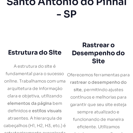
Santo Antônio do Pinhal
- SP
Rastrear o
Estrutura do Site
Desempenho do
Site
A estrutura do site é
fundamental para o sucesso
Oferecemos ferramentas para
online. Trabalhamos com uma
rastrear o desempenho do
arquitetura de informação
site
, permitindo ajustes
clara e objetiva, utilizando
contínuos e melhorias para
elementos da página
bem
garantir que seu site esteja
definidos e
estilos visuais
sempre atualizado e
atraentes. A hierarquia de
funcionando de maneira
cabeçalhos (H1, H2, H3, etc.) é
eficiente. Utilizamos
estrategicamente organizada