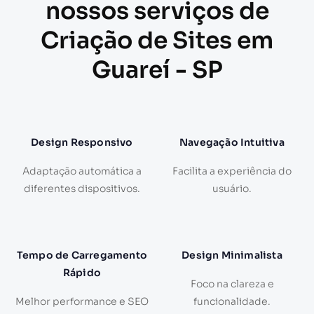
nossos serviços de
Criação de Sites em
Guareí - SP
Design Responsivo
Navegação Intuitiva
Adaptação automática a
Facilita a experiência do
diferentes dispositivos.
usuário.
Tempo de Carregamento
Design Minimalista
Rápido
Foco na clareza e
Melhor performance e SEO
funcionalidade.